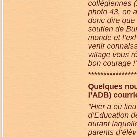
collégiennes (1
photo 43, on a
donc dire que 
soutien de Bur
monde et l’exh
venir connaiss
village vous r
bon courage !
****************
Quelques
nou
l’ADB) courrie
"Hier a eu lieu
d’Education d
durant laquell
parents d’élève