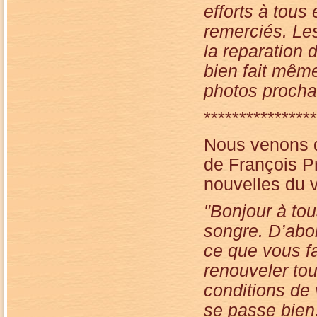
efforts à tous
remerciés. Les
la reparation 
bien fait même
photos procha
****************
Nous venons de
de François P
nouvelles du v
"Bonjour à to
songre. D’abor
ce que vous fa
renouveler tou
conditions de 
se passe bien.