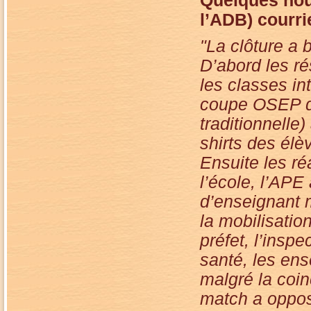
Quelques
nou
l’ADB) courrie
"La clôture a bi
D’abord les ré
les classes in
coupe OSEP d
traditionnelle)
shirts des élè
Ensuite les ré
l’école, l’APE 
d’enseignant 
la mobilisatio
préfet, l’insp
santé, les ens
malgré la coin
match a opposé