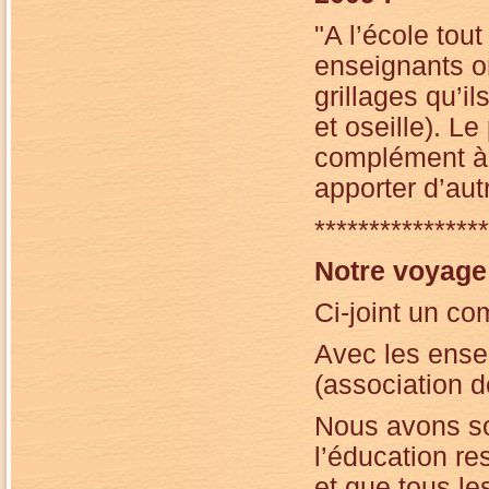
"A l’école tout
enseignants o
grillages qu’il
et oseille). L
complément à c
apporter d’au
****************
Notre voyage
Ci-joint un c
Avec les ense
(association d
Nous avons s
l’éducation res
et que tous le