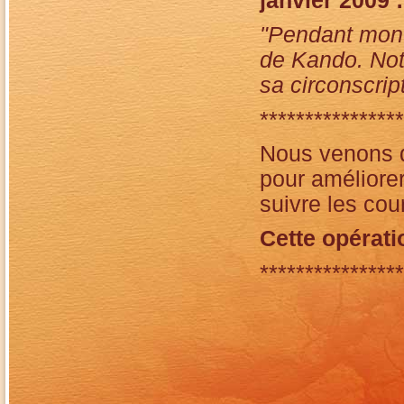
janvier 2009 :
"Pendant mon s
de Kando. Notr
sa circonscript
****************
Nous venons d
pour améliorer
suivre les cou
Cette opérati
****************