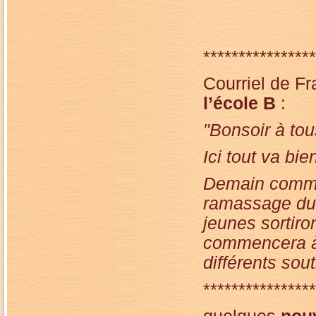
****************
Courriel de F
l’école B
:
"Bonsoir à tou
Ici tout va bie
Demain commen
ramassage du 
jeunes sortiro
commencera à 
différents sou
****************