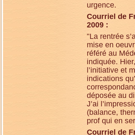
urgence.
Courriel de F
2009 :
"La rentrée s’
mise en oeuvre
référé au Méde
indiquée. Hier,
l’initiative e
indications qu
correspondance
déposée au dis
J’ai l’impress
(balance, ther
prof qui en se
Courriel de F