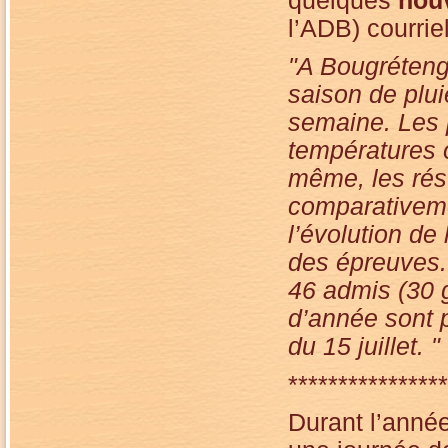
quelques
nouv
l’ADB) courrie
"A Bougrétenga
saison de plui
semaine. Les
températures o
même, les rés
comparativeme
l’évolution de 
des épreuves.
46 admis (30 g
d’année sont p
du 15 juillet. "
****************
Durant l’anné