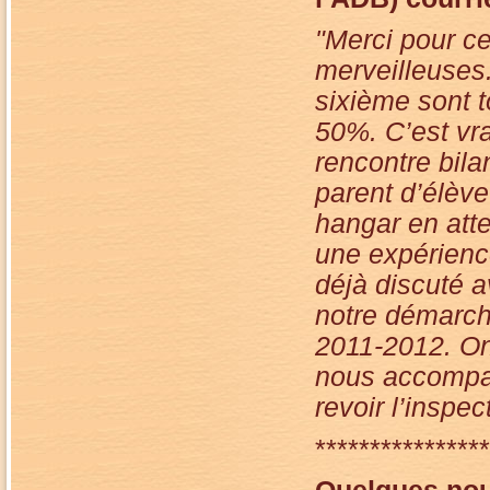
"Merci pour ce
merveilleuses.
sixième sont 
50%. C’est vra
rencontre bila
parent d’élèv
hangar en att
une expérienc
déjà discuté a
notre démarch
2011-2012. On
nous accompag
revoir l’inspec
****************