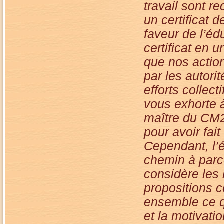
travail sont r
un certificat
faveur de l’é
certificat en 
que nos action
par les autorit
efforts collect
vous exhorte 
maître du CM2 
pour avoir fai
Cependant, l’
chemin à parco
considère les 
propositions 
ensemble ce q
et la motivati