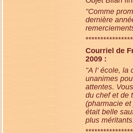
Objet Bilan fi
"Comme promis,
dernière anné
remerciements
****************
Courriel de F
2009 :
"A l’ école, la
unanimes pour 
attentes. Vou
du chef et de 
(pharmacie et 
était belle sa
plus méritants
****************