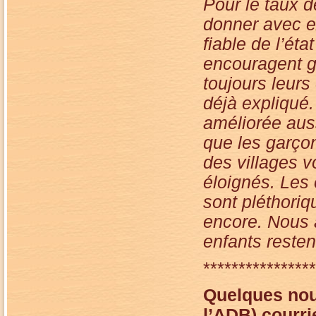
Pour le taux d
donner avec ex
fiable de l’éta
encouragent g
toujours leurs
déjà expliqué.
améliorée aus
que les garçon
des villages v
éloignés. Les 
sont pléthori
encore. Nous 
enfants resten
****************
Quelques
nou
l’ADB) courri