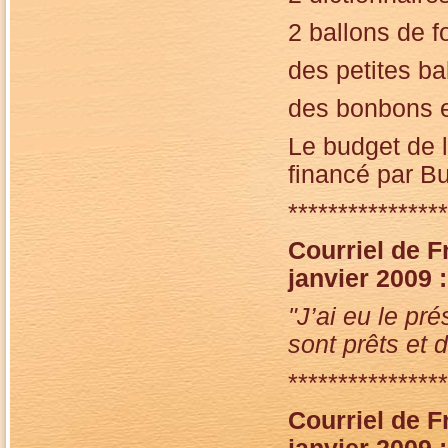
2 ballons de f
des petites b
des bonbons e
Le budget de 
financé par B
****************
Courriel de F
janvier 2009 :
"J’ai eu le pr
sont prêts et d
****************
Courriel de F