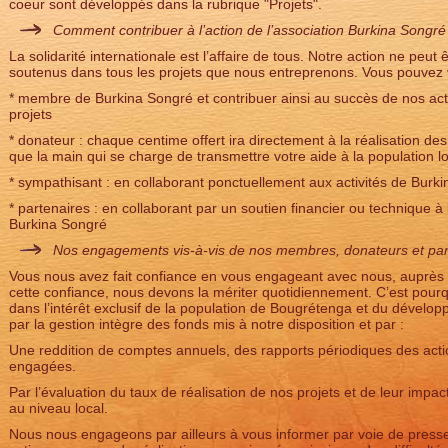
coeur sont développés dans la rubrique "Projets".
Comment contribuer à l’action de l’association Burkina Songré
La solidarité internationale est l’affaire de tous. Notre action ne peu
soutenus dans tous les projets que nous entreprenons. Vous pouvez 
* membre de Burkina Songré et contribuer ainsi au succès de nos activi
projets
* donateur : chaque centime offert ira directement à la réalisation d
que la main qui se charge de transmettre votre aide à la population l
* sympathisant : en collaborant ponctuellement aux activités de Burk
* partenaires : en collaborant par un soutien financier ou technique à 
Burkina Songré
Nos engagements vis-à-vis de nos membres, donateurs et part
Vous nous avez fait confiance en vous engageant avec nous, auprès
cette confiance, nous devons la mériter quotidiennement. C’est pou
dans l’intérêt exclusif de la population de Bougrétenga et du dével
par la gestion intègre des fonds mis à notre disposition et par :
Une reddition de comptes annuels, des rapports périodiques des acti
engagées.
Par l’évaluation du taux de réalisation de nos projets et de leur impac
au niveau local.
Nous nous engageons par ailleurs à vous informer par voie de presse,