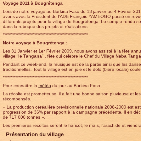
Voyage 2011 à Bougrétenga
Lors de notre voyage au Burkina Faso du 13 janvier au 4 Février 201
avons avec le Président de l’ADB François YAMEOGO passé en revu
différents projets pour le village de Bougrétenga. Le compte rendu se
dans la rubrique des projets et réalisations.
******************************************************
Notre voyage à Bougrétenga :
Les 31 Janvier et 1er Février 2009, nous avons assisté à la fête annu
village "
le Tangana
" , fête qui célèbre le Chef du Village
Naba Tanga
Pendant ce week-end, la musique est de la partie ainsi que les dans
traditionnelles. Tout le village est en joie et le dolo (bière locale) coule 
******************************************************
Pour connaître la
météo
du jour au Burkina Faso.
La récolte est prometteuse, il a fait une bonne saison pluvieuse et le
récompensés.
« La production céréalière prévisionnelle nationale 2008-2009 est es
progression de 36% par rapport à la campagne précédente. Il en déco
de 717 000 tonnes ».
Les premières récoltes seront le haricot, le maïs, l’arachide et viendra
Présentation du village