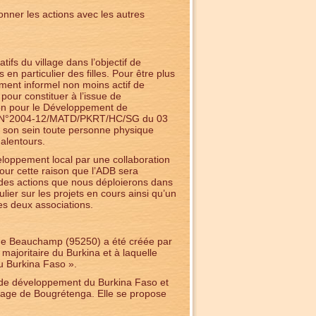
onner les actions avec les autres
ifs du village dans l’objectif de
 en particulier des filles. Pour être plus
ement informel non moins actif de
pour constituer à l’issue de
ion pour le Développement de
ssé N°2004-12/MATD/PKRT/HC/SG du 03
n son sein toute personne physique
alentours.
eloppement local par une collaboration
pour cette raison que l’ADB sera
vi des actions que nous déploierons dans
ier sur les projets en cours ainsi qu’un
les deux associations.
le de Beauchamp (95250) a été créée par
majoritaire du Burkina et à laquelle
au Burkina Faso ».
rt de développement du Burkina Faso et
llage de Bougrétenga. Elle se propose