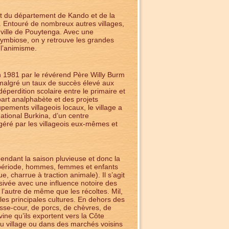
nt du département de Kando et de la
. Entouré de nombreux autres villages,
a ville de Pouytenga. Avec une
symbiose, on y retrouve les grandes
 l’animisme.
n 1981 par le révérend Père Willy Burm
 malgré un taux de succès élevé aux
éperdition scolaire entre le primaire et
part analphabète et des projets
pements villageois locaux, le village a
ational Burkina, d’un centre
 géré par les villageois eux-mêmes et
pendant la saison pluvieuse et donc la
te période, hommes, femmes et enfants
 charrue à traction animale). Il s’agit
essivée avec une influence notoire des
 l’autre de même que les récoltes. Mil,
 les principales cultures. En dehors des
asse-cour, de porcs, de chèvres, de
ine qu’ils exportent vers la Côte
du village ou dans des marchés voisins