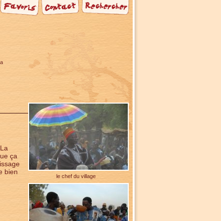
ga
 La
que ça
tissage
e bien
le chef du village