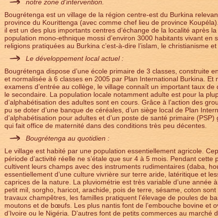
notre zone d’intervention.
Bougrétenga est un village de la région centre-est du Burkina releva
province du Kourittenga (avec comme chef lieu de province Koupéla)
il est un des plus importants centres d’échange de la localité après l
population mono-ethnique mossi d’environ 3000 habitants vivant en 
religions pratiquées au Burkina c’est-à-dire l’islam, le christianisme et
Le développement local actuel :
Bougrétenga dispose d’une école primaire de 3 classes, construite e
et normalisée à 6 classes en 2005 par Plan International Burkina. Et
examens d’entrée au collège, le village connaît un important taux de d
le secondaire. La population locale notamment adulte est pour la plu
d’alphabétisation des adultes sont en cours. Grâce à l’action des grou
pu se doter d’une banque de céréales, d’un siège local de Plan Intern
d’alphabétisation pour adultes et d’un poste de santé primaire (PSP)
qui fait office de maternité dans des conditions très peu décentes.
Bougrétenga au quotidien :
Le village est habité par une population essentiellement agricole. Ce
période d’activité réelle ne s’étale que sur 4 à 5 mois. Pendant cet
cultivent leurs champs avec des instruments rudimentaires (daba, houe,
essentiellement d’une culture vivrière sur terre aride, latéritique et l
caprices de la nature. La pluviométrie est très variable d’une année à
petit mil, sorgho, haricot, arachide, pois de terre, sésame, coton sont
travaux champêtres, les familles pratiquent l’élevage de poules de b
moutons et de bœufs. Les plus nantis font de l’embouche bovine et ov
d’Ivoire ou le Nigéria. D’autres font de petits commerces au marché 