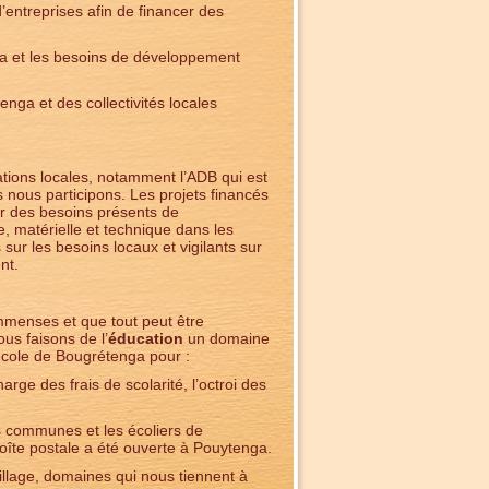
 d’entreprises afin de financer des
nga et les besoins de développement
enga et des collectivités locales
iations locales, notamment l’ADB qui est
ls nous participons. Les projets financés
er des besoins présents de
, matérielle et technique dans les
ur les besoins locaux et vigilants sur
nt.
mmenses et que tout peut être
Nous faisons de l’
éducation
un domaine
’école de Bougrétenga pour :
rge des frais de scolarité, l’octroi des
os communes et les écoliers de
oîte postale a été ouverte à Pouytenga.
llage, domaines qui nous tiennent à