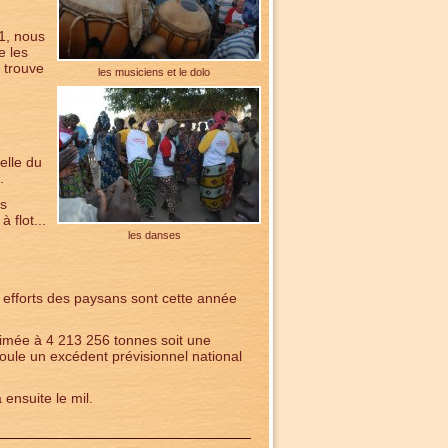
1, nous
e les
 trouve
les musiciens et le dolo
elle du
.
es
à flot...
les danses
s efforts des paysans sont cette année
timée à 4 213 256 tonnes soit une
ule un excédent prévisionnel national
 ensuite le mil.