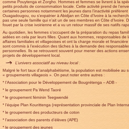
comme Pouytenga et Zorgho. Hommes et femmes se livrent à la spécu
petits produits de consommation locale. Cette activité prend de l’en
certaines personnes notamment les jeunes dans l’inactivité préfèrent
Ouagadougou, ou s’expatrier à Abidjan en Côte d’Ivoire à la recherch
pas une seule famille qui n’ait un de ses membres en Côte d’Ivoire. De 
fouet par la crise ivoirienne et a vu un retour massif de ses natifs rapa
Au quotidien, les femmes s’occupent de la préparation du repas famili
aidées en cela par leurs filles. Quant aux hommes, responsables de la f
affaires familiales et villageoises et ont la charge morale et financière
sont commis à l’exécution des tâches à la demande des responsables 
personnelles. Ils se retrouvent souvent pour mener des actions ensem
projets de développement local.
L’univers associatif au niveau local :
Malgré le fort taux d’analphabétisme, la population est mobilisée au 
« groupements villageois ». On peut noter entre autres :
* l’Association pour le Développement de Bougrétenga – ADB -
* le groupement Pa Wend Taoré
* le groupement féminin Teegwendé
* l’équipe Plan Kourittenga (représentation provinciale de Plan Intern
* le groupement des producteurs de coton
* l’association des parents d’élèves (APE)
* le groupement des jeunes