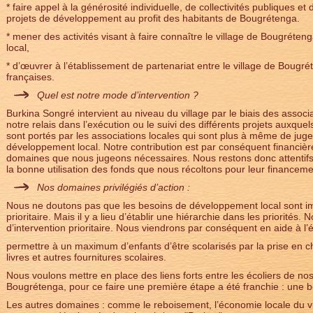
* faire appel à la générosité individuelle, de collectivités publiques et
projets de développement au profit des habitants de Bougrétenga.
* mener des activités visant à faire connaître le village de Bougréte
local,
* d’œuvrer à l’établissement de partenariat entre le village de Bougrét
françaises.
Quel est notre mode d’intervention ?
Burkina Songré intervient au niveau du village par le biais des assoc
notre relais dans l’exécution ou le suivi des différents projets auxque
sont portés par les associations locales qui sont plus à même de jug
développement local. Notre contribution est par conséquent financière
domaines que nous jugeons nécessaires. Nous restons donc attentifs s
la bonne utilisation des fonds que nous récoltons pour leur financeme
Nos domaines privilégiés d’action :
Nous ne doutons pas que les besoins de développement local sont i
prioritaire. Mais il y a lieu d’établir une hiérarchie dans les priorités. 
d’intervention prioritaire. Nous viendrons par conséquent en aide à l
permettre à un maximum d’enfants d’être scolarisés par la prise en cha
livres et autres fournitures scolaires.
Nous voulons mettre en place des liens forts entre les écoliers de n
Bougrétenga, pour ce faire une première étape a été franchie : une b
Les autres domaines : comme le reboisement, l’économie locale du vi