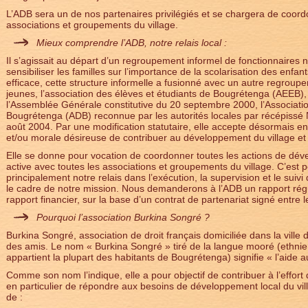
L’ADB sera un de nos partenaires privilégiés et se chargera de coord
associations et groupements du village.
Mieux comprendre l’ADB, notre relais local :
Il s’agissait au départ d’un regroupement informel de fonctionnaires nat
sensibiliser les familles sur l’importance de la scolarisation des enfants
efficace, cette structure informelle a fusionné avec un autre regroup
jeunes, l’association des élèves et étudiants de Bougrétenga (AEEB), 
l’Assemblée Générale constitutive du 20 septembre 2000, l’Associat
Bougrétenga (ADB) reconnue par les autorités locales par récépi
août 2004. Par une modification statutaire, elle accepte désormais e
et/ou morale désireuse de contribuer au développement du village et 
Elle se donne pour vocation de coordonner toutes les actions de dév
active avec toutes les associations et groupements du village. C’est 
principalement notre relais dans l’exécution, la supervision et le sui
le cadre de notre mission. Nous demanderons à l’ADB un rapport régul
rapport financier, sur la base d’un contrat de partenariat signé entre 
Pourquoi l’association Burkina Songré ?
Burkina Songré, association de droit français domiciliée dans la vil
des amis. Le nom « Burkina Songré » tiré de la langue mooré (ethnie 
appartient la plupart des habitants de Bougrétenga) signifie « l’aide 
Comme son nom l’indique, elle a pour objectif de contribuer à l’effo
en particulier de répondre aux besoins de développement local du vi
de :